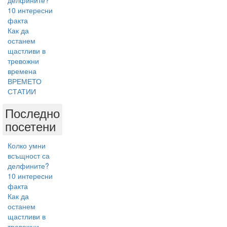
делфините?
10 интересни
факта
Как да
останем
щастливи в
тревожни
времена
ВРЕМЕТО
СТАТИИ
Последно
посетени
Колко умни
всъщност са
делфините?
10 интересни
факта
Как да
останем
щастливи в
тревожни