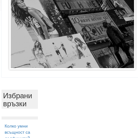
Избрани
връзки
Колко умни
всъщност са